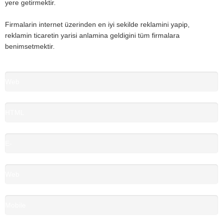
yere getirmektir.
Firmalarin internet üzerinden en iyi sekilde reklamini yapip,
reklamin ticaretin yarisi anlamina geldigini tüm firmalara
benimsetmektir.
Web
Tasarım
HTML
90%
/
E-
CSS
Ticaret
98%
Web
85%
Uygulama
Mobile
90%