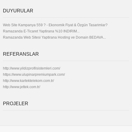
DUYURULAR
Web Site Kampanya 559 ? - Ekonomik Fiyat & Özgün Tasarimlar?
Ramazanda E-Ticaret Yaptirana %10 INDIRIM...
Ramazanda Web Sitesi Yaptirana Hosting ve Domain BEDAVA...
REFERANSLAR
http://www.yildizprofilsistemleri.com/
https://www.ulupinarpremiumpark.com/
http://www.kartektelekom.com.tr/
http://www.jettek.com.tr/
PROJELER