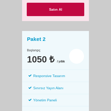
Satın Al
Paket 2
Başlangıç
1050 ₺
/ yıllık
Responsive Tasarım
Sınırsız Yayın Alanı
Yönetim Paneli