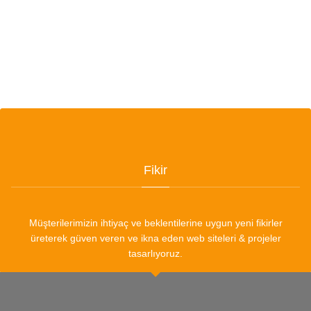
Fikir
Müşterilerimizin ihtiyaç ve beklentilerine uygun yeni fikirler
üreterek güven veren ve ikna eden web siteleri & projeler
tasarlıyoruz.