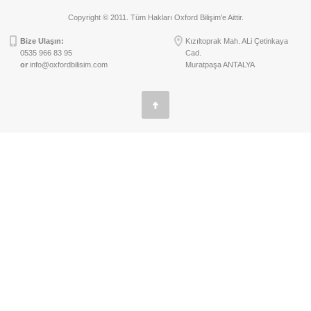
Bize Ulaşın:
Kızıltoprak Mah. ALi Çetinkaya
0535 966 83 95
Cad.
or
info@oxfordbilisim.com
Muratpaşa ANTALYA
Copyright © 2011. Tüm Hakları Oxford Bilişim'e Aittir.